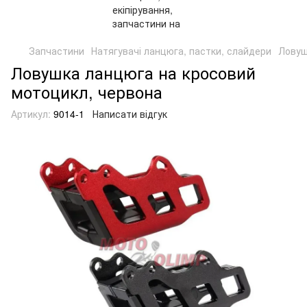
Запчастини
Натягувачі ланцюга, пастки, слайдери
Ловуш
Ловушка ланцюга на кросовий
мотоцикл, червона
Артикул:
9014-1
Написати відгук