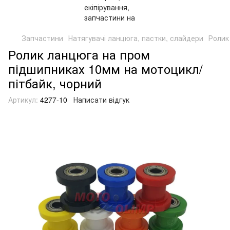
Запчастини
Натягувачі ланцюга, пастки, слайдери
Ролик
Ролик ланцюга на пром
підшипниках 10мм на мотоцикл/
пітбайк, чорний
Артикул:
4277-10
Написати відгук