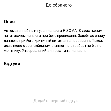
До обраного
Опис
Автоматичний натягувач ланцюга RIZOMA. Є додатковим
натягувачем ланцюга при його провисанні. Запобігає спаду
ланцюга при його критичній витяжці та провисанні. Також
додатково є заспокійливим: ланцюг не стрибає і не б'є по
маятнику. Універсальний для всіх типів ланцюгів.
Відгуки
Додайте перший відгук