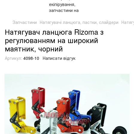
Запчастини
Натягувачі ланцюга, пастки, слайдери
Натяг
Натягувач ланцюга Rizoma з
регулюванням на широкий
маятник, чорний
Артикул:
4098-10
Написати відгук