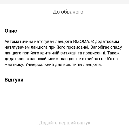
До обраного
Опис
Автоматичний натягувач ланцюга RIZOMA. Є додатковим
натягувачем ланцюга при його провисанні. Запобігає спаду
ланцюга при його критичній витяжці та провисанні. Також
додатково є заспокійливим: ланцюг не стрибає і не б'є по
маятнику. Універсальний для всіх типів ланцюгів.
Відгуки
Додайте перший відгук