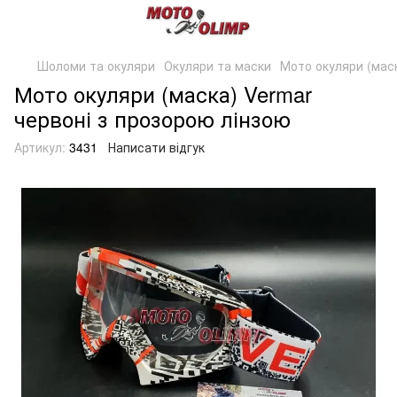
Шоломи та окуляри
Окуляри та маски
Мото окуляри (маск
Мото окуляри (маска) Vermar
червоні з прозорою лінзою
Артикул:
3431
Написати відгук