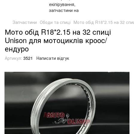
Запчастини
Ободи та спиці
Мото обід R18*2.15 на 32 спи
Мото обід R18*2.15 на 32 спиці
Unison для мотоциклів кроос/
ендуро
Артикул:
3521
Написати відгук