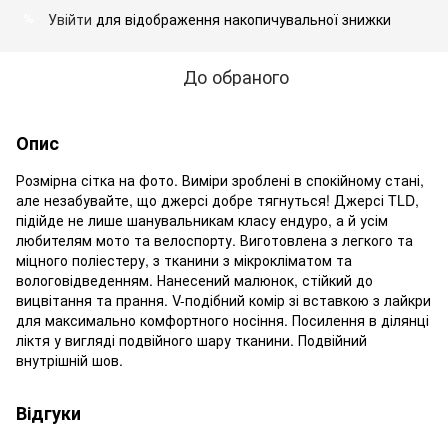
Увійти
для відображення накопичувальної знижки
%
До обраного
Опис
Розмірна сітка на фото. Виміри зроблені в спокійному стані,
але незабувайте, що джерсі добре тягнуться! Джерсі TLD,
підійде не лише шанувальникам класу ендуро, а й усім
любителям мото та велоспорту. Виготовлена ​​з легкого та
міцного поліестеру, з тканини з мікрокліматом та
вологовідведенням. Нанесений малюнок, стійкий до
вицвітання та прання. V-подібний комір зі вставкою з лайкри
для максимально комфортного носіння. Посилення в ділянці
ліктя у вигляді подвійного шару тканини. Подвійний
внутрішній шов.
Відгуки