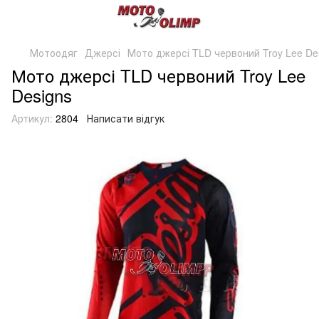
Мотоодяг
Джерсі
Мото джерсі TLD червоний Troy Lee De
Мото джерсі TLD червоний Troy Lee
Designs
Артикул:
2804
Написати відгук