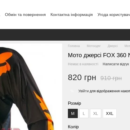
а
Обмін та повернення
Контактна інформація
Угода користува
Головна
Мотоодяг
Джерсі
Мот
Мото джерсі FOX 360 
Немає в наявності
Написати відгук
820 грн
910 грн
Увійти
для відображення накоп
%
Розмір
М
L
XL
XXL
Колір