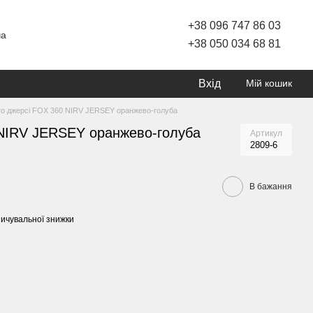
+38 096 747 86 03
ча
+38 050 034 68 81
Вхід
Мій кошик
о джерсі FOX 360 NIRV JERSEY оранжево-голуба
NIRV JERSEY оранжево-голуба
Артикул
2809-6
В бажання
ичувальної знижки