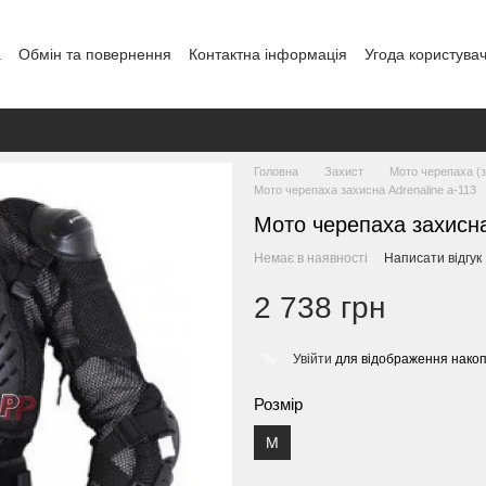
а
Обмін та повернення
Контактна інформація
Угода користува
Головна
Захист
Мото черепаха (з
Мото черепаха захисна Adrenaline а-113
Мото черепаха захисна
Немає в наявності
Написати відгук
2 738 грн
Увійти
для відображення накоп
%
Розмір
M