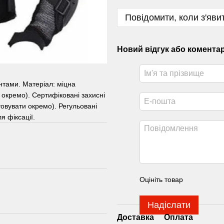
Повідомити, коли з'яви
Новий відгук або комента
нтами. Матеріал: міцна
 окремо). Сертифіковані захисні
товувати окремо). Регульовані
я фіксації.
Оцініть товар
Надіслати
Доставка
Оплата