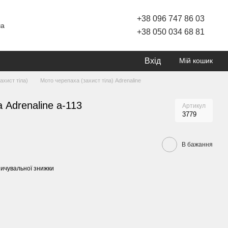
+38 096 747 86 03
ча
+38 050 034 68 81
Вхід
Мій кошик
ахист тіла)
Мото черепаха (захист тіла) Adrenaline
 Adrenaline а-113
Артикул
3779
В бажання
ичувальної знижки