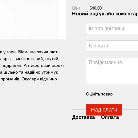
Ціна
540.00
Новий відгук або комента
в у гори. Відмінно захищають
лярів - високоякісний, гнутий,
 до подряпин. Антифоговий ефект
а щільно та надійно утримує
 променів. Окуляри відмінно
Оцініть товар
Надіслати
Доставка
Оплата