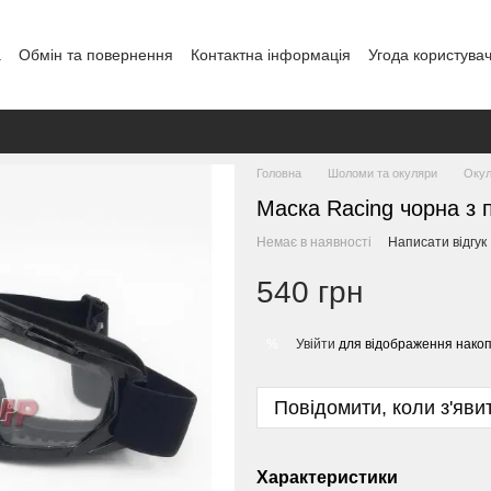
а
Обмін та повернення
Контактна інформація
Угода користува
Головна
Шоломи та окуляри
Окул
Маска Racing чорна з 
Немає в наявності
Написати відгук
540 грн
Увійти
для відображення накоп
%
Повідомити, коли з'яви
Характеристики