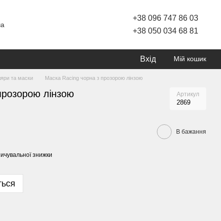
+38 096 747 86 03
ча
+38 050 034 68 81
Вхід
Мій кошик
яри та маски
Маска Racing чорна з прозорою лінзою
прозорою лінзою
Артикул
2869
В бажання
ичувальної знижки
ться