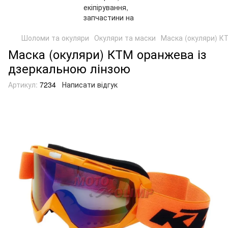
Шоломи та окуляри
Окуляри та маски
Маска (окуляри) К
Маска (окуляри) КТМ оранжева із
дзеркальною лінзою
Артикул:
7234
Написати відгук