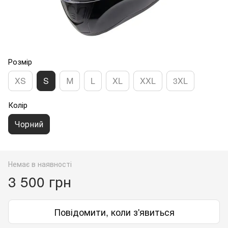
Розмір
XS
S
М
L
XL
XXL
3XL
Колір
Чорний
Немає в наявності
3 500 грн
Повідомити, коли з'явиться