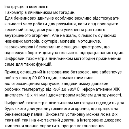
Інструкція в комплекті.
Тахометр з лічильником мотогодин.
Для бензинових двигунів особливо важливо відстежувати
кількості часу роботи для розуміння, коли слід проводити
технічний огляд двигуна і для уникнення раптового
внутрішнього згоряння. Але на жаль, більшість сучасних
човнових моторів, скутерів, мопедів, мотоциклів,
газонокосарок і бензопил не оснащені пристроєм, що
відстежує обороти двигуна і кількість відпрацьованих годин.
Цифровий тахометр з лічильником мотогодин призначений
саме для таких функцій.
Прилад оснащений інтегрованою батареєю, яка забезпечує
роботу понад 20 000 годин, компактним пило-
вологозахищеним корпусом, завдяки якому діапазон
робочих температур від -30º до +85º С, інформативним ЖК
дисплеєм 12 х 41 мм і двометровим кабелем для зручності.
Цифровий тахометр з лічильником мотогодин підходить для
будь-якого двигуна внутрішнього згоряння, що працює на
бензиновому паливі. Виконати установку можна як на 2-х
тактний так і на 4-х тактний двигун, а інтегроване джерело
живлення значно спростить процес встановлення.