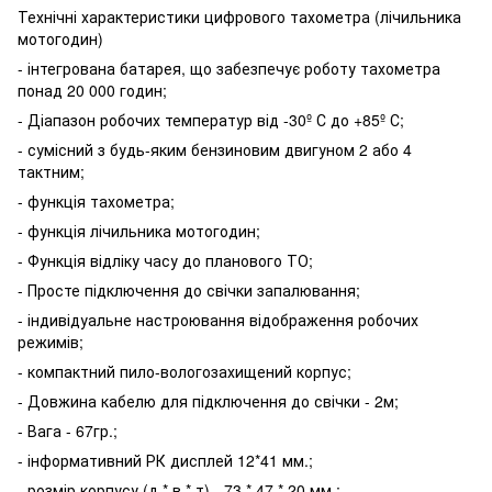
Технічні характеристики цифрового тахометра (лічильника
мотогодин)
- інтегрована батарея, що забезпечує роботу тахометра
понад 20 000 годин;
- Діапазон робочих температур від -30º С до +85º С;
- сумісний з будь-яким бензиновим двигуном 2 або 4
тактним;
- функція тахометра;
- функція лічильника мотогодин;
- Функція відліку часу до планового ТО;
- Просте підключення до свічки запалювання;
- індивідуальне настроювання відображення робочих
режимів;
- компактний пило-вологозахищений корпус;
- Довжина кабелю для підключення до свічки - 2м;
- Вага - 67гр.;
- інформативний РК дисплей 12*41 мм.;
- розмір корпусу (д * в * т) - 73 * 47 * 20 мм.;