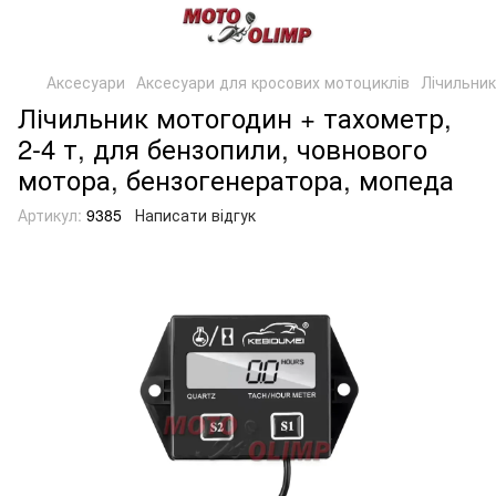
Аксесуари
Аксесуари для кросових мотоциклів
Лічильник
Лічильник мотогодин + тахометр,
2-4 т, для бензопили, човнового
мотора, бензогенератора, мопеда
Артикул:
9385
Написати відгук