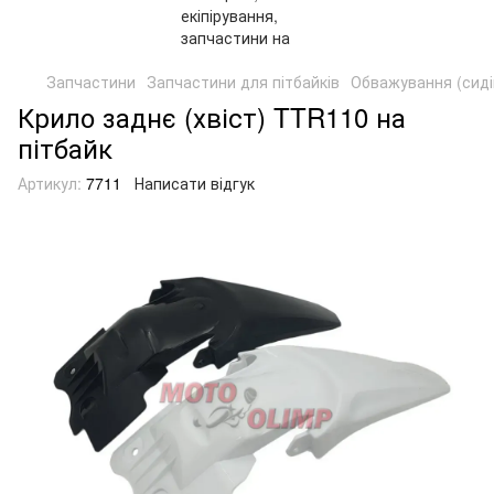
Запчастини
Запчастини для пітбайків
Обважування (сидін
Крило заднє (хвіст) TTR110 на
пітбайк
Артикул:
7711
Написати відгук