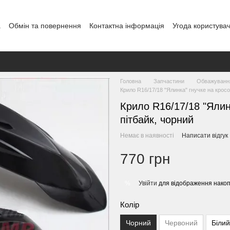
а
Обмін та повернення
Контактна інформація
Угода користува
Головна
Запчастини
Обважування
Крило R16/17/18 "Ялинка" гнучке на крос
Крило R16/17/18 "Ялин
пітбайк, чорний
Немає в наявності
Написати відгук
770 грн
Увійти
для відображення накоп
%
Колір
Чорний
Червоний
Білий