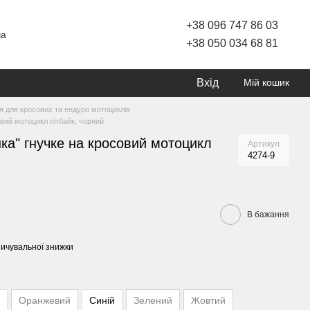
+38 096 747 86 03
ча
+38 050 034 68 81
Вхід
Мій кошик
 для кросових та ендуро мотоциклів
овий мотоцикл пітбайк, чорний
ка" гнучке на кросовий мотоцикл
Артикул
4274-9
В бажання
ичувальної знижки
Оранжевий
Синій
Зелений
Жовтий