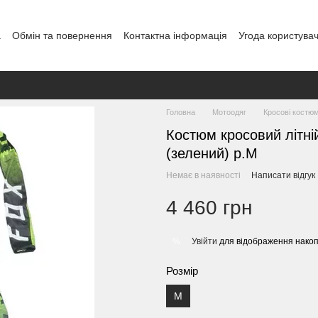
а
Обмін та повернення
Контактна інформація
Угода користува
Головна
Мотоодяг
Кросові костю
Костюм кросовий літні
(зелений) р.М
Немає в наявності
Написати відгук
4 460 грн
Увійти
для відображення накоп
%
Розмір
M