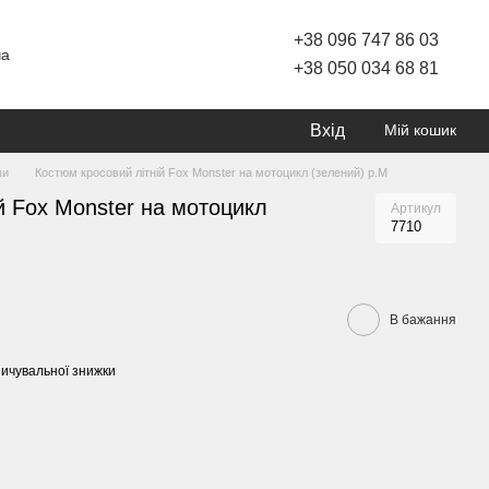
+38 096 747 86 03
ча
+38 050 034 68 81
Вхід
Мій кошик
ми
Костюм кросовий літній Fox Monster на мотоцикл (зелений) р.М
й Fox Monster на мотоцикл
Артикул
7710
В бажання
ичувальної знижки