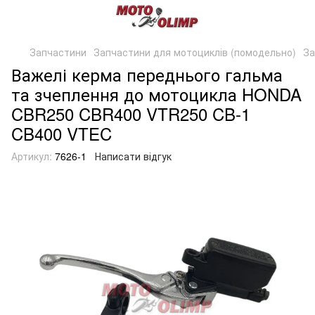
Запчастини
Запчастини для мотоциклів (помодельно)
За
Важелі керма переднього гальма
та зчеплення до мотоцикла HONDA
CBR250 CBR400 VTR250 CB-1
CB400 VTEC
Артикул:
7626-1
Написати відгук