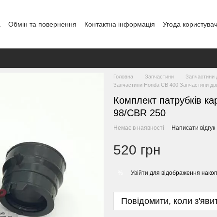
а
Обмін та повернення
Контактна інформація
Угода користува
Головна
Запчастини
Запчастини 
Запчастини Honda CB 400 Запчастини дв
Комплект патрубків к
98/CBR 250
Немає в наявності
Написати відгук
520 грн
Увійти
для відображення накоп
%
Повідомити, коли з'яви