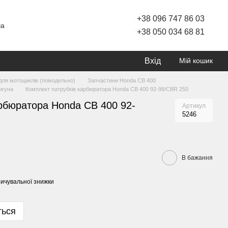
+38 096 747 86 03
ча
+38 050 034 68 81
Вхід
Мій кошик
для мотоциклів (помодельно)
Запчастини Honda CB 400
игуна
Комплект патрубків карбюратора Honda CB 400 92-98/CBR 250
арбюратора Honda CB 400 92-
Артикул
5246
В бажання
ичувальної знижки
ться