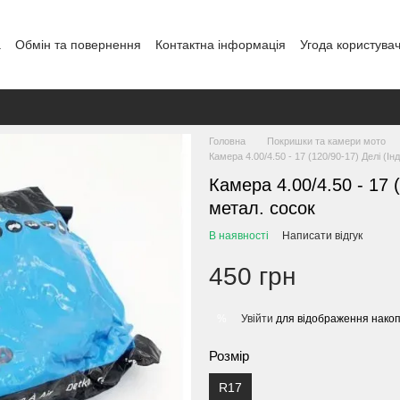
а
Обмін та повернення
Контактна інформація
Угода користува
Головна
Покришки та камери мото
Камера 4.00/4.50 - 17 (120/90-17) Делі (І
Камера 4.00/4.50 - 17 
метал. сосок
В наявності
Написати відгук
450 грн
Увійти
для відображення накоп
%
Розмір
R17