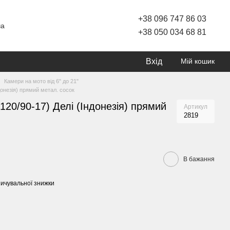
+38 096 747 86 03
ча
+38 050 034 68 81
Вхід
Мій кошик
Камери на мото від 6" до 21"
ндонезія) прямий метал. сосок
(120/90-17) Делі (Індонезія) прямий
Артикул
2819
В бажання
ичувальної знижки