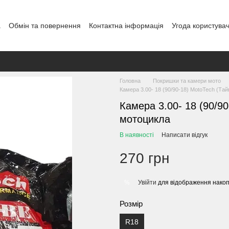
а
Обмін та повернення
Контактна інформація
Угода користува
Головна
Покришки та камери мото
Камера 3.00- 18 (90/90-18) MotoTech (Та
Камера 3.00- 18 (90/9
мотоцикла
В наявності
Написати відгук
270 грн
Увійти
для відображення накоп
%
Розмір
R18