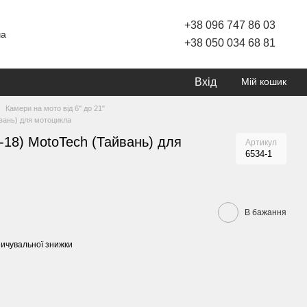
+38 096 747 86 03
ча
+38 050 034 68 81
Вхід
Мій кошик
Камери на мото від 6" до 21"
йвань) для мотоцикла
0-18) MotoTech (Тайвань) для
Артикул
6534-1
В бажання
ичувальної знижки