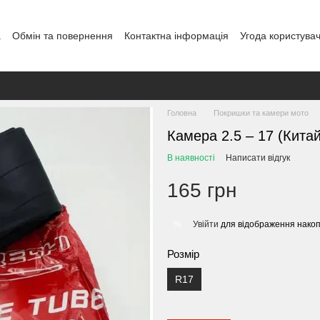
а
Обмін та повернення
Контактна інформація
Угода користува
Головна
Покришки та камери мото
Камера 2.5 – 17 (Кита
В наявності
Написати відгук
165 грн
Увійти
для відображення накоп
%
Розмір
R17