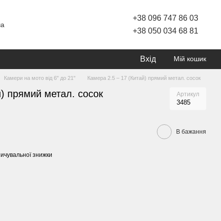
+38 096 747 86 03
ча
+38 050 034 68 81
Вхід
Мій кошик
Камери на мото від 6" до 21"
Камера 2.5 – 17 (Китай) прямий метал. сосок
й) прямий метал. сосок
Артикул
3485
В бажання
ичувальної знижки