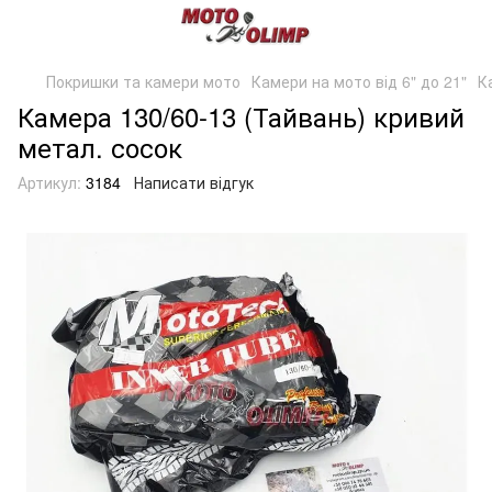
Покришки та камери мото
Камери на мото від 6" до 21"
К
Камера 130/60-13 (Тайвань) кривий
метал. сосок
Артикул:
3184
Написати відгук