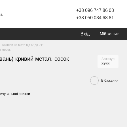
+38 096 747 86 03
ча
+38 050 034 68 81
Вхід
Мій кошик
Камери на мото від 6" до 21"
. сосок
вань) кривий метал. сосок
Артикул
3768
В бажання
ичувальної знижки