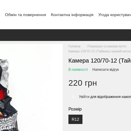
а
Обмін та повернення
Контактна інформація
Угода користува
Головна
Покришки та камери мото
Камера 120/70-12 (Тайвань) кривий метал
Камера 120/70-12 (Тай
В наявності
Написати відгук
220 грн
Увійти
для відображення накоп
%
Розмір
R12