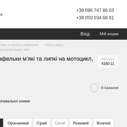
+38 096 747 86 03
ча
+38 050 034 68 81
Вхід
Мій кошик
тема та органи управління
Гріпси керма
кі на мотоцикл, білі
афельки м'які та липкі на мотоцикл,
Артикул
4160-11
В бажання
ичувальної знижки
Оранжевий
Сірий
Синій
Рожевий
Жовтий