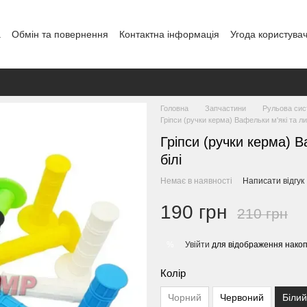
а
Обмін та повернення
Контактна інформація
Угода користува
Головна
Запчастини
Рульова сис
Гріпси (ручки керма) Вафельки м'які та лип
Гріпси (ручки керма) В
білі
Немає в наявності
Написати відгук
190 грн
210 грн
Увійти
для відображення накоп
%
Колір
Чорний
Червоний
Білий