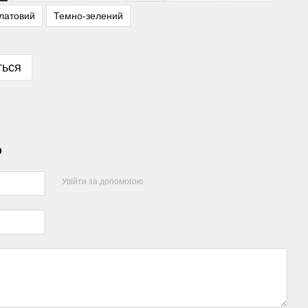
латовий
Темно-зелений
ться
р
Увійти за допомогою