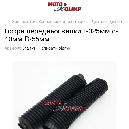
Запчастини
Запчастини для пітбайків
Деталі підвіски
Г
Гофри передньої вилки L-325мм d-
40мм D-55мм
Артикул:
5121-1
Написати відгук