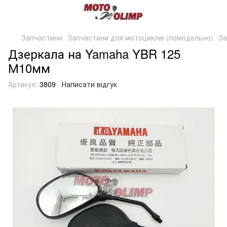
Запчастини
Запчастини для мотоциклів (помодельно)
За
Дзеркала на Yamaha YBR 125
М10мм
Артикул:
3809
Написати відгук