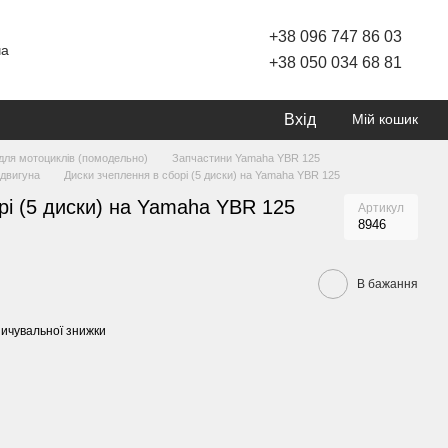
+38 096 747 86 03
ча
+38 050 034 68 81
Вхід
Мій кошик
для мотоциклів (помодельно)
Запчастини Yamaha YBR 125
двигуна
Диски зчеплення в сборі (5 диски) на Yamaha YBR 125
рі (5 диски) на Yamaha YBR 125
Артикул
8946
В бажання
ичувальної знижки