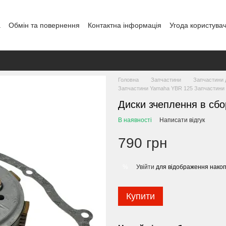
а
Обмін та повернення
Контактна інформація
Угода користува
Головна
Запчастини
Запчастини 
Запчастини Yamaha YBR 125 Запчастини 
Диски зчеплення в сбо
В наявності
Написати відгук
790 грн
Увійти
для відображення накоп
%
Купити