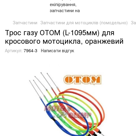
Запчастини
Запчастини для мотоциклів (помодельно)
За
Трос газу ОТОМ (L-1095мм) для
кросового мотоцикла, оранжевий
Артикул:
7964-3
Написати відгук