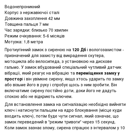
Водонепроникний
Корпус з нержавіючої сталі
Довжина захоплення 42 мм
Товщина пальця 7 мм
Час зарядки: близько 70 хвилин
Режим очікування: 5-6 місяців
Мотузка: 1,8 метра
Протиугінний замок з сиреною на
120 Дб
і вологозахистом -
призначений для захисту від викрадення скутера,
мотоцикла або велосипеда, з установкою на дискове
гальмо. У замок вбудований спеціальний чутливий датчик
вібрації, який реагує на вібрацію та
переміщення замку у
простор
і і він увімкне сирену, якщо хтось ударить по замку
або візьме його в руку і спробує щось з ним зробити. Він
включатиме сирену постійно доти, доки його не дадуть
спокою або не відкриють ключем.
Для встановлення замка на сигналізацію необхідно вийняти
ключ і натиснути пальцем на ядро блокування (місце куди
входить ключ), потім буде чути сигнал, який означає, що
замок переведений в "режим тривоги" через 15 секунд.
Коли замок зазнає злому, сирена спрацює з інтервалом у 10