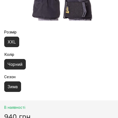
Розмір
XXL
Колір
Чорний
Сезон
Зима
В наявності
940 грн