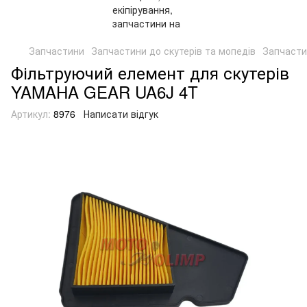
Запчастини
Запчастини до скутерів та мопедів
Запчасти
Фільтруючий елемент для скутерів
YAMAHA GEAR UA6J 4T
Артикул:
8976
Написати відгук