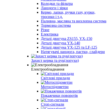
Колодки та фільтра
Ланцюги і зірки
Кермо, лапки, ручки газу, курки,
тросики і т.д.
Паливна, масляна та вихлопна система
Тормозна система
Різне
Електрика
Деталі двигуна ZS155, YX-150
Деталі двигуна YX-140
Деталі двигуна YX-125 та LF-125
Натягувачі ланцюга, пастки, слайдери
Захист керма та рук(лопухи)
Електрообладнання
Світлові прилади
Мотоспідометри
Покажчики поворотів
Стоп-сигнали