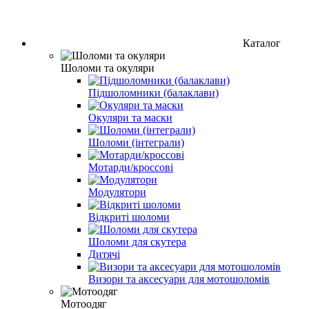
Каталог
Шоломи та окуляри
Підшоломники (балаклави)
Окуляри та маски
Шоломи (інтеграли)
Мотарди/кроссові
Модулятори
Відкриті шоломи
Шоломи для скутера
Дитячі
Визори та аксесуари для мотошоломів
Мотоодяг