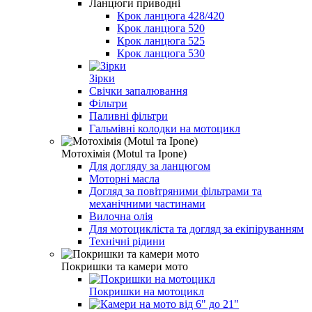
Ланцюги приводні
Крок ланцюга 428/420
Крок ланцюга 520
Крок ланцюга 525
Крок ланцюга 530
Зірки
Свічки запалювання
Фільтри
Паливні фільтри
Гальмівні колодки на мотоцикл
Мотохімія (Motul та Ipone)
Для догляду за ланцюгом
Моторні масла
Догляд за повітряними фільтрами та
механічними частинами
Вилочна олія
Для мотоцикліста та догляд за екіпіруванням
Технічні рідини
Покришки та камери мото
Покришки на мотоцикл