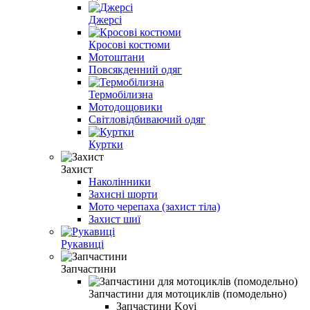
Джерсі
Кросові костюми
Мотоштани
Повсякденний одяг
Термобілизна
Мотодощовики
Світловідбиваючий одяг
Куртки
Захист
Наколінники
Захисні шорти
Мото черепаха (захист тіла)
Захист шиї
Рукавиці
Запчастини
Запчастини для мотоциклів (помодельно)
Запчастини Kovi