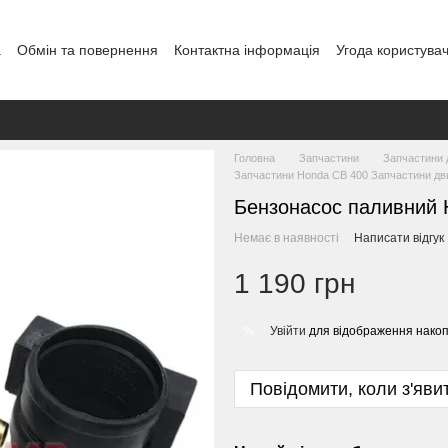
а
Обмін та повернення
Контактна інформація
Угода користува
Головна
Запчастини
Запчастини 
Запчастини Honda CB 400 Запчастини дв
Бензонасос паливний 
Немає в наявності
Написати відгук
1 190 грн
Увійти
для відображення накоп
%
Повідомити, коли з'яви