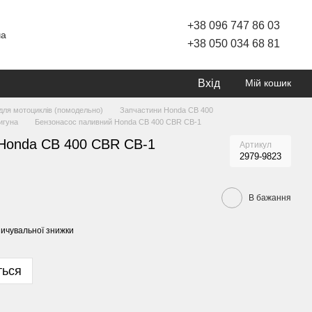
+38 096 747 86 03
ча
+38 050 034 68 81
Вхід
Мій кошик
для мотоциклів (помодельно)
Запчастини Honda CB 400
игуна
Бензонасос паливний Honda CB 400 CBR CB-1
Honda CB 400 CBR CB-1
Артикул
2979-9823
В бажання
ичувальної знижки
ться