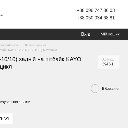
+38 096 747 86 03
ча
+38 050 034 68 81
Вхід
Мій кошик
ля пітбайків
Деталі підвіски
ітбайк KAYO 125/140/155 (PIT) мотоцикл
10/10) задній на пітбайк KAYO
Артикул
3943-1
оцикл
В бажання
ичувальної знижки
ться