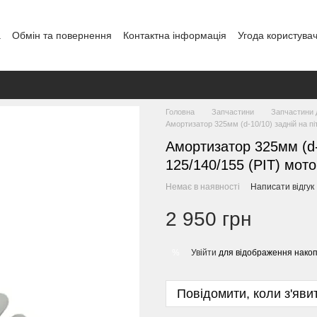
а
Обмін та повернення
Контактна інформація
Угода користува
Головна
Запчастини
Запчастини д
Амортизатор 325мм (d-10/10) задній на п
Амортизатор 325мм (d-
125/140/155 (PIT) мот
Немає в наявності
Написати відгук
2 950 грн
Увійти
для відображення накоп
%
Повідомити, коли з'яви