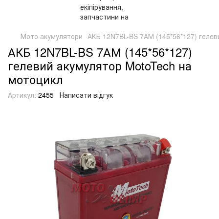
Мото акумулятори
АКБ 12N7BL-BS 7АМ (145*56*127) гелев
АКБ 12N7BL-BS 7АМ (145*56*127)
гелевий акумулятор MotoTech на
мотоцикл
Артикул:
2455
Написати відгук