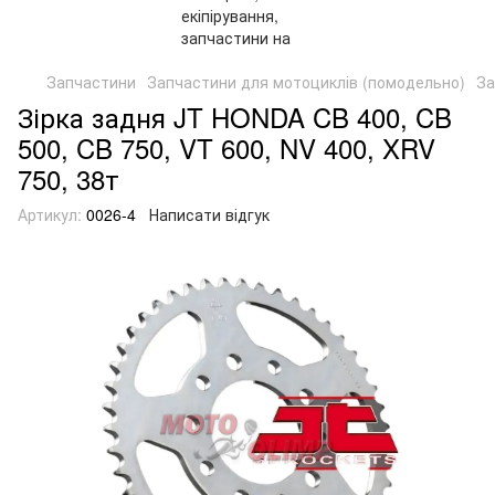
Запчастини
Запчастини для мотоциклів (помодельно)
За
Зірка задня JT HONDA CB 400, CB
500, CB 750, VT 600, NV 400, XRV
750, 38т
Артикул:
0026-4
Написати відгук