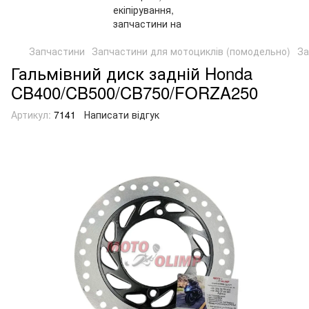
Запчастини
Запчастини для мотоциклів (помодельно)
За
Гальмівний диск задній Honda
CB400/CB500/CB750/FORZA250
Артикул:
7141
Написати відгук